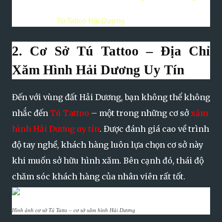
Điện thoại:
0966.599.822
Fanpage:
Tú Tattoo Hải Dương
2. Cơ Sở Tú Tattoo – Địa Chỉ
Xăm Hình Hải Dương Uy Tín
Đến với vùng đất Hải Dương, bạn không thể không
nhắc đến
Tú Tattoo
– một trong những cơ sở
xăm
hình Hải Dương uy tín
. Được đánh giá cao về trình
độ tay nghề, khách hàng luôn lựa chọn cơ sở này
khi muốn sở hữu hình xăm. Bên cạnh đó, thái độ
chăm sóc khách hàng của nhân viên rất tốt.
Hình ảnh cơ sở Tú Tatto – cơ sở xăm hình Hải Dương