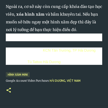
Ngoài ra, cơ sở này còn cung cấp khóa đào tạo học
viên,
xóa hình xăm
và bấm khuyên tai. Nếu bạn
muốn sở hữu ngay một hình xăm đẹp thì đây là
nơi lý tưởng để bạn thực hiện điều đó.
Thông tin liên hệ:
Địa chỉ: Tú tattoo -
KCN Tân Trường, TP Hải Dương
Điện thoại:
0966.599.822
Fanpage:
Tú Tattoo Hải Dương
HÌNH XĂM MINI
Google Account Video Purchases
HẢI DƯƠNG, VIỆT NAM