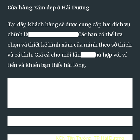
Cửa hàng xăm đẹp ở Hải Dương
Tại đây, khách hàng sẽ được cung cấp hai dịch vụ
chính là
Các bạn có thể lựa
xăm hình
và
xóa xăm
.
chọn và thiết kế hình xăm của mình theo sở thích
và cá tính. Giá cả cho mỗi lần
hù hợp với ví
xăm
p
tiền và khiến bạn thấy hài lòng.
Ngoài ra, trình độ chuyên môn của nhân viên cao và thái độ
phục vụ tốt là những ưu điểm của cơ sở. Chính lý do đó việc
bạn
xóa xăm
ở đây cũng trở nên nhẹ nhàng hơn.
Thông tin liên hệ:
Địa chỉ: Tú tattoo -
KCN Tân Trường, TP Hải Dương